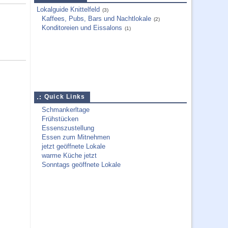
Lokalguide Knittelfeld
(3)
Kaffees, Pubs, Bars und Nachtlokale
(2)
Konditoreien und Eissalons
(1)
Quick Links
Schmankerltage
Frühstücken
Essenszustellung
Essen zum Mitnehmen
jetzt geöffnete Lokale
warme Küche jetzt
Sonntags geöffnete Lokale