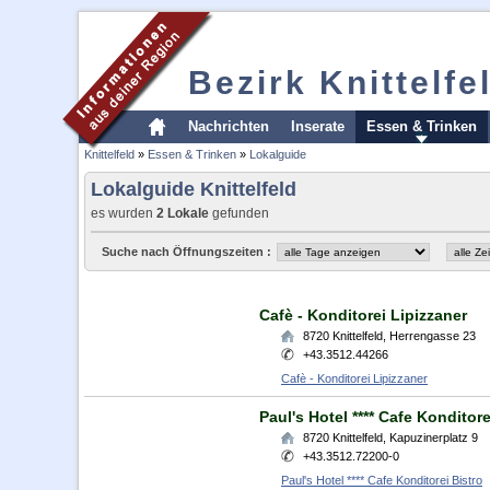
Bezirk Knittelfe
Nachrichten
Inserate
Essen & Trinken
Knittelfeld
»
Essen & Trinken
»
Lokalguide
Lokalguide Knittelfeld
es wurden
2 Lokale
gefunden
Suche nach Öffnungszeiten :
Cafè - Konditorei Lipizzaner
8720
Knittelfeld
,
Herrengasse 23
+43.3512.44266
Cafè - Konditorei Lipizzaner
Paul's Hotel **** Cafe Konditore
8720
Knittelfeld
,
Kapuzinerplatz 9
+43.3512.72200-0
Paul's Hotel **** Cafe Konditorei Bistro