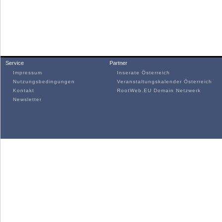
Service
Partner
Impressum
Inserate Österreich
Nutzungsbedingungen
Veranstaltungskalender Österreich
Kontakt
RootWeb.EU Domain Netzwerk
Newsletter