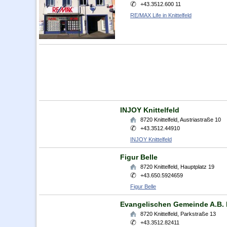
+43.3512.600 11
RE/MAX Life in Knittelfeld
INJOY Knittelfeld
8720
Knittelfeld
,
Austriastraße 10
+43.3512.44910
INJOY Knittelfeld
Figur Belle
8720
Knittelfeld
,
Hauptplatz 19
+43.650.5924659
Figur Belle
Evangelischen Gemeinde A.B. K
8720
Knittelfeld
,
Parkstraße 13
+43.3512.82411