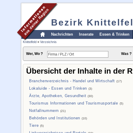
Bezirk Knittelfe
Nachrichten
Inserate
Essen & Trinken
Knittelfeld
»
Verzeichnis
Wer, Wo ?
Was ?
Übersicht der Inhalte in der R
Branchenverzeichnis - Handel und Wirtschaft
(17)
Lokaluide - Essen und Trinken
(3)
Ärzte, Apotheken, Gesundheit
(30)
Tourismus Informationen und Tourismusportale
(5)
Notfallnummern
(21)
Behörden und Institutionen
(10)
Tiere
(5)
Linkverzeichnisse und Portale