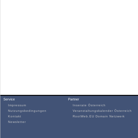
Service
Partner
Impressum
Inserate Österreich
Nutzungsbedingungen
Veranstaltungskalender Österreich
Kontakt
RootWeb.EU Domain Netzwerk
Newsletter