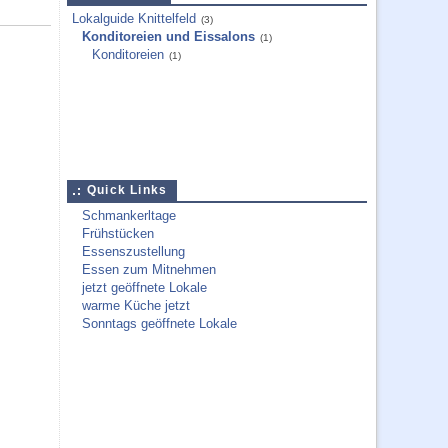
Lokalguide Knittelfeld
(3)
Konditoreien und Eissalons
(1)
Konditoreien
(1)
Quick Links
Schmankerltage
Frühstücken
Essenszustellung
Essen zum Mitnehmen
jetzt geöffnete Lokale
warme Küche jetzt
Sonntags geöffnete Lokale