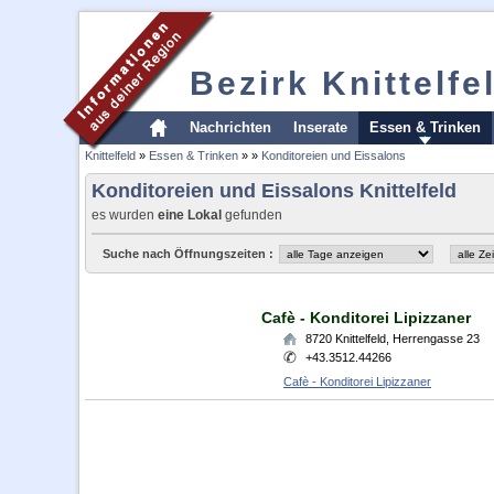
Bezirk Knittelfe
Nachrichten
Inserate
Essen & Trinken
Knittelfeld
»
Essen & Trinken
»
»
Konditoreien und Eissalons
Konditoreien und Eissalons Knittelfeld
es wurden
eine Lokal
gefunden
Suche nach Öffnungszeiten :
Cafè - Konditorei Lipizzaner
8720
Knittelfeld
,
Herrengasse 23
+43.3512.44266
Cafè - Konditorei Lipizzaner