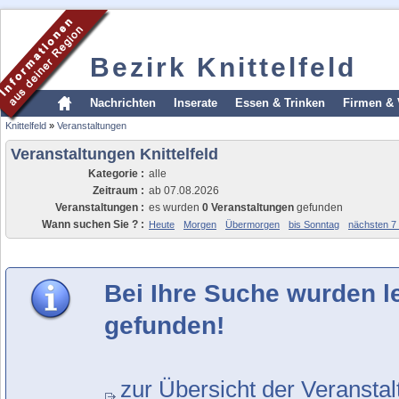
Bezirk Knittelfeld
Nachrichten
Inserate
Essen & Trinken
Firmen & 
Knittelfeld
»
Veranstaltungen
Veranstaltungen Knittelfeld
Kategorie :
alle
Zeitraum :
ab 07.08.2026
Veranstaltungen :
es wurden
0 Veranstaltungen
gefunden
Wann suchen Sie ? :
Heute
Morgen
Übermorgen
bis Sonntag
nächsten 7
Bei Ihre Suche wurden l
gefunden!
zur Übersicht der Veransta