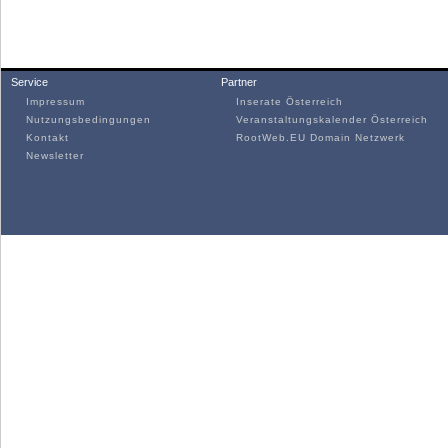
Service
Partner
Impressum
Inserate Österreich
Nutzungsbedingungen
Veranstaltungskalender Österreich
Kontakt
RootWeb.EU Domain Netzwerk
Newsletter