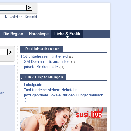
Newsletter
Kontakt
Die Region
Horoskope
Liebe & Erotik
Rotlichtadressen
Rotlichtadressen Knittelfeld
(12)
SM-Domina - Bizarrstudios
(1)
private Sexkontakte
(11)
Link Empfehlungen
Lokalguide
Taxi für deine sichere Heimfahrt
lar
jetzt geöffnete Lokale, für den Hunger dannach
;)